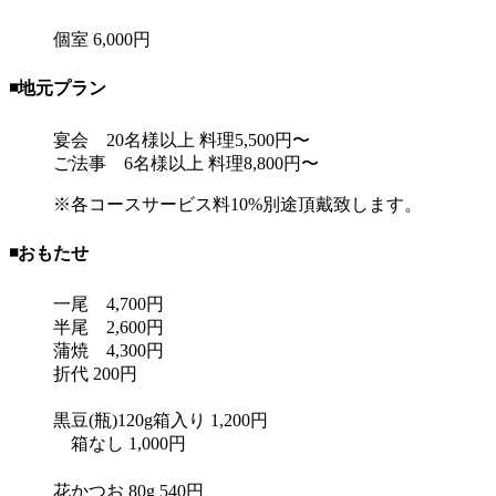
個室 6,000円
◾️地元プラン
宴会 20名様以上 料理5,500円〜
ご法事 6名様以上 料理8,800円〜
※各コースサービス料10%別途頂戴致します。
◾️おもたせ
一尾
4,700円
半尾
2,600円
蒲焼
4,300円
折代
200円
黒豆(瓶)120g
箱入り 1,200円
箱なし 1,000円
花かつお 80g
540円